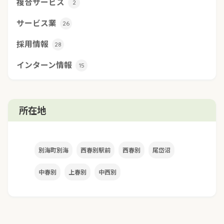
複合サービス
2
サービス業
26
採用情報
28
インターン情報
15
所在地
別海町別海
西春別駅前
西春別
尾岱沼
中春別
上春別
中西別