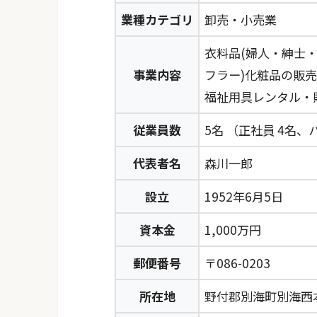
業種カテゴリ
卸売・小売業
衣料品(婦人・紳士
事業内容
フラー)化粧品の販
福祉用具レンタル・
従業員数
5名 （正社員 4名、
代表者名
森川一郎
設立
1952年6月5日
資本金
1,000万円
郵便番号
〒086-0203
所在地
野付郡別海町別海西