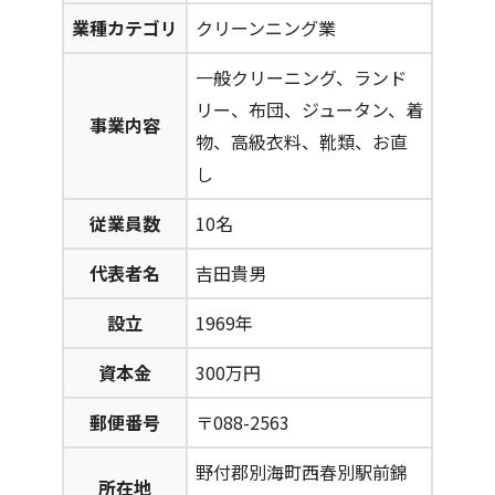
業種カテゴリ
クリーンニング業
一般クリーニング、ランド
リー、布団、ジュータン、着
事業内容
物、高級衣料、靴類、お直
し
従業員数
10名
代表者名
吉田貴男
設立
1969年
資本金
300万円
郵便番号
〒088-2563
野付郡別海町西春別駅前錦
所在地