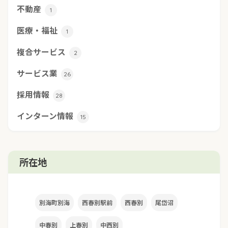
不動産
1
医療・福祉
1
複合サービス
2
サービス業
26
採用情報
28
インターン情報
15
所在地
別海町別海
西春別駅前
西春別
尾岱沼
中春別
上春別
中西別