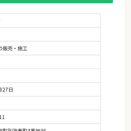
ノ
の販売・施工
月27日
11
海町別海寿町4番地36