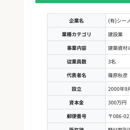
企業名
(有)シー
業種カテゴリ
建設業
事業内容
建築資材
従業員数
3名
代表者名
篠原秋彦
設立
2000年9
資本金
300万円
郵便番号
〒086-02
所在地
野付郡別