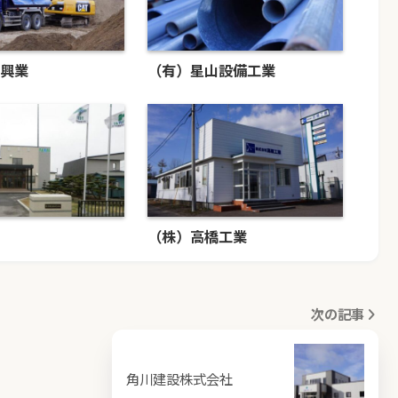
興業
（有）星山設備工業
（株）高橋工業
次の記事
角川建設株式会社