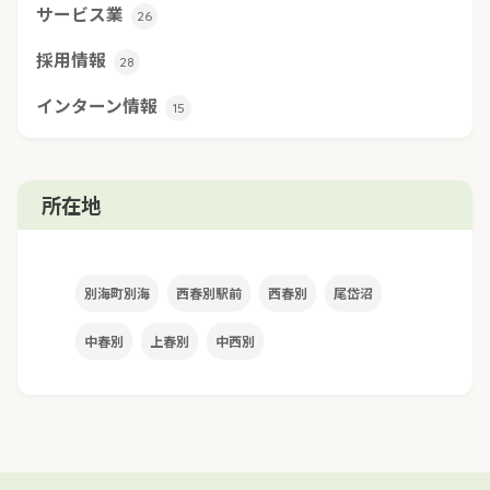
サービス業
26
採用情報
28
インターン情報
15
所在地
別海町別海
西春別駅前
西春別
尾岱沼
中春別
上春別
中西別