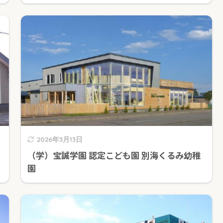
2026年3月13日
（学）宝誠学園 認定こども園 別海くるみ幼稚
園